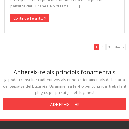
paisatge del Lluçanès. No hi faltis! […]
Continua llegint...
1
2
3
Next ›
Adhereix-te als principis fonamentals
Ja podeu consultar i adherir-vos als Principis fonamentals de la Carta
del paisatge del Lluçanès. Us animem a fer-ho per continuar treballant
plegats pel paisatge del Lluçanès!
ADHEREIX-T'HI!